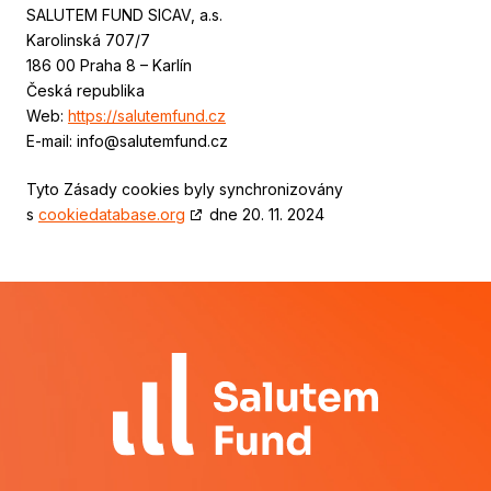
SALUTEM FUND SICAV, a.s.
Karolinská 707/7
186 00 Praha 8 – Karlín
Česká republika
Web:
https://salutemfund.cz
E-mail:
info@
salutemfund.cz
Tyto Zásady cookies byly synchronizovány
s
cookiedatabase.org
dne 20. 11. 2024