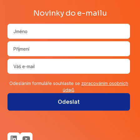
Novinky do e-mailu
Odesláním formuláře souhlasíte se
zpracováním osobních
údajů
.
Odeslat