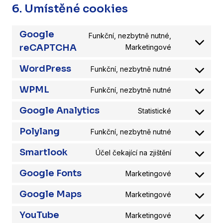
6. Umístěné cookies
Google
Funkční, nezbytně nutné,
Consent
reCAPTCHA
Marketingové
to
service
WordPress
Funkční, nezbytně nutné
Consent
google-
to
recaptcha
WPML
Funkční, nezbytně nutné
service
Consent
wordpress
to
Google Analytics
Statistické
service
Consent
wpml
to
Polylang
Funkční, nezbytně nutné
service
Consent
google-
to
Smartlook
Účel čekající na zjištění
analytics
service
Consent
polylang
to
Google Fonts
Marketingové
service
Consent
smartlook
to
Google Maps
Marketingové
service
Consent
google-
to
YouTube
Marketingové
fonts
service
Consent