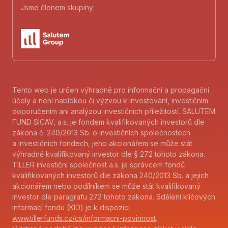
Jsme členem skupiny:
Tento web je určen výhradně pro informační a propagační
účely a není nabídkou či výzvou k investování, investičním
doporučením ani analýzou investičních příležitostí. SALUTEM
FUND SICAV, a.s. je fondem kvalifikovaných investorů dle
zákona č. 240/2013 Sb. o investičních společnostech
a investičních fondech, jeho akcionářem se může stát
výhradně kvalifikovaný investor dle § 272 tohoto zákona.
TILLER investiční společnost a.s. je správcem fondů
kvalifikovaných investorů dle zákona 240/2013 Sb. a jejich
akcionářem nebo podílníkem se může stát kvalifikovaný
investor dle paragrafu 272 tohoto zákona. Sdělení klíčových
informací fondu (KID) je k dispozici
www.tillerfunds.cz/cs/informacni-povinnost
.