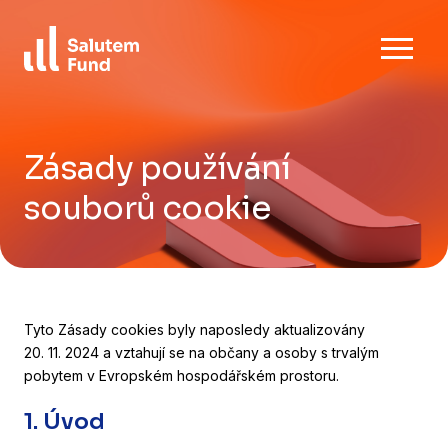
Skip
Ke stažení
to
content
FAQ
Kontaktujte nás
Zásady používání
souborů cookie
CZ
EN
Tyto Zásady cookies byly naposledy aktualizovány
20. 11. 2024 a vztahují se na občany a osoby s trvalým
pobytem v Evropském hospodářském prostoru.
1. Úvod