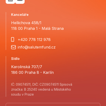
Kanceláře
Hellichova 458/1
118 00 Praha 1 - Malá Strana
+420 778 112 978
info@salutemfund.cz
Sídlo
Karolinská 707/7
186 00 Praha 8 - Karlín
IČ: 09074511, DIČ: CZ09074511 Spisová
značka: B 25240 vedená u Městského
soudu v Praze