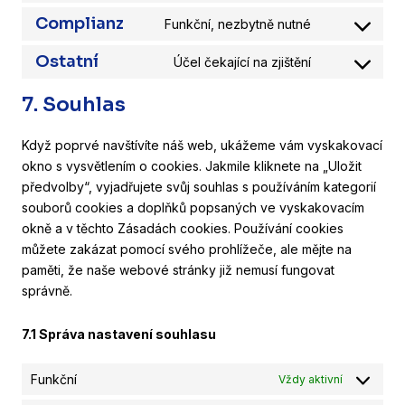
google-
to
Complianz
Funkční, nezbytně nutné
maps
service
Consent
youtube
to
Ostatní
Účel čekající na zjištění
service
Consent
complianz
to
7. Souhlas
service
ostatní
Když poprvé navštívíte náš web, ukážeme vám vyskakovací
okno s vysvětlením o cookies. Jakmile kliknete na „Uložit
předvolby“, vyjadřujete svůj souhlas s používáním kategorií
souborů cookies a doplňků popsaných ve vyskakovacím
okně a v těchto Zásadách cookies. Používání cookies
můžete zakázat pomocí svého prohlížeče, ale mějte na
paměti, že naše webové stránky již nemusí fungovat
správně.
7.1 Správa nastavení souhlasu
Funkční
Vždy aktivní