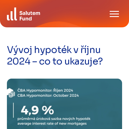
Skip
Ke stažení
to
content
FAQ
Kontaktujte nás
Vývoj hypoték v říjnu
2024 – co to ukazuje?
CZ
EN