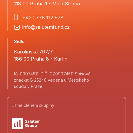
118 00 Praha 1 - Malá Strana
+420 778 112 978
info@salutemfund.cz
Sídlo
Karolinská 707/7
186 00 Praha 8 - Karlín
IČ: 09074511, DIČ: CZ09074511 Spisová
značka: B 25240 vedená u Městského
soudu v Praze
Jsme členem skupiny: