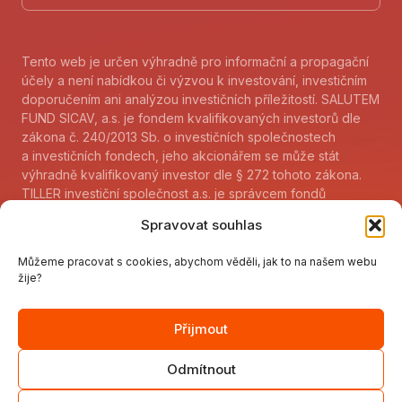
Tento web je určen výhradně pro informační a propagační
účely a není nabídkou či výzvou k investování, investičním
doporučením ani analýzou investičních příležitostí. SALUTEM
FUND SICAV, a.s. je fondem kvalifikovaných investorů dle
zákona č. 240/2013 Sb. o investičních společnostech
a investičních fondech, jeho akcionářem se může stát
výhradně kvalifikovaný investor dle § 272 tohoto zákona.
TILLER investiční společnost a.s. je správcem fondů
kvalifikovaných investorů dle zákona 240/2013 Sb. a jejich
Spravovat souhlas
akcionářem nebo podílníkem se může stát kvalifikovaný
investor dle paragrafu 272 tohoto zákona. Sdělení klíčových
Můžeme pracovat s cookies, abychom věděli, jak to na našem webu
informací fondu (KID) je k dispozici
žije?
www.tillerfunds.cz/cs/informacni-povinnost
.
V listinné podobě lze uvedené informace získat v sídle
společnosti TILLER investiční společnost a.s., Karolinská
Přijmout
707/7, 186 00 Praha 8 – Karlín. Další důležité informace pro
investory na:
www.tillerfunds.cz/cs/dulezite-informace
.
Odmítnout