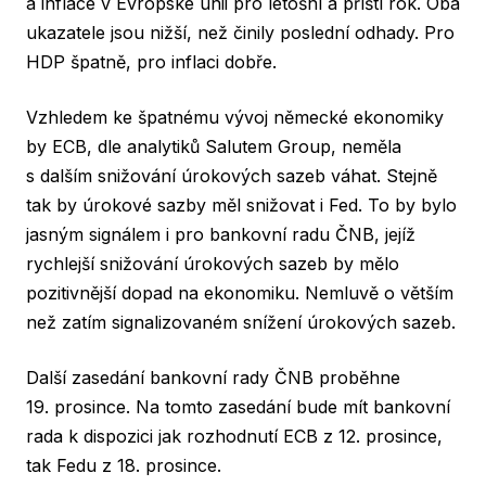
a inflace v Evropské unii pro letošní a příští rok. Oba
ukazatele jsou nižší, než činily poslední odhady. Pro
HDP špatně, pro inflaci dobře.
Vzhledem ke špatnému vývoj německé ekonomiky
by ECB, dle analytiků Salutem Group, neměla
s dalším snižování úrokových sazeb váhat. Stejně
tak by úrokové sazby měl snižovat i Fed. To by bylo
jasným signálem i pro bankovní radu ČNB, jejíž
rychlejší snižování úrokových sazeb by mělo
pozitivnější dopad na ekonomiku. Nemluvě o větším
než zatím signalizovaném snížení úrokových sazeb.
Další zasedání bankovní rady ČNB proběhne
19. prosince. Na tomto zasedání bude mít bankovní
rada k dispozici jak rozhodnutí ECB z 12. prosince,
tak Fedu z 18. prosince.