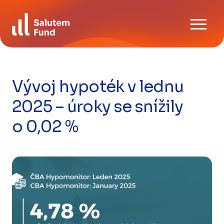
Skip
Ke stažení
to
content
FAQ
Kontaktujte nás
Vývoj hypoték v lednu
2025 – úroky se snížily
CZ
EN
o 0,02 %