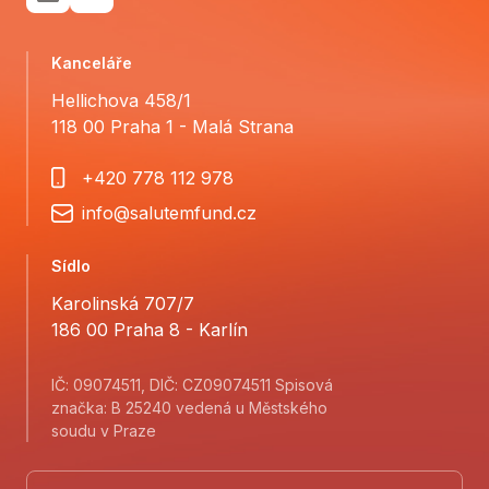
Kanceláře
Hellichova 458/1
118 00 Praha 1 - Malá Strana
+420 778 112 978
info@salutemfund.cz
Sídlo
Karolinská 707/7
186 00 Praha 8 - Karlín
IČ: 09074511, DIČ: CZ09074511 Spisová
značka: B 25240 vedená u Městského
soudu v Praze