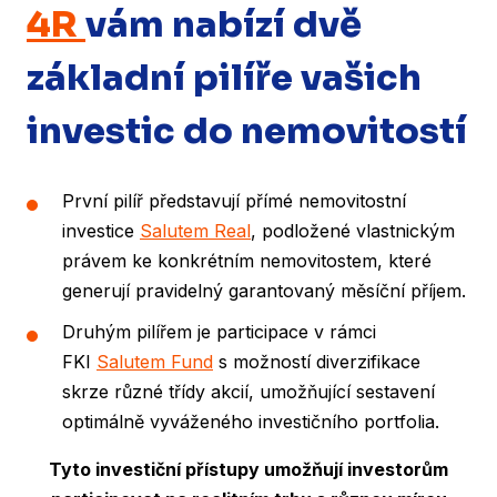
4R
vám nabízí dvě
základní pilíře vašich
investic do nemovitostí
První pilíř představují přímé nemovitostní
investice
Salutem Real
, podložené vlastnickým
právem ke konkrétním nemovitostem, které
generují pravidelný garantovaný měsíční příjem.
Druhým pilířem je participace v rámci
FKI
Salutem Fund
s možností diverzifikace
skrze různé třídy akcií, umožňující sestavení
optimálně vyváženého investičního portfolia.
Tyto investiční přístupy umožňují investorům