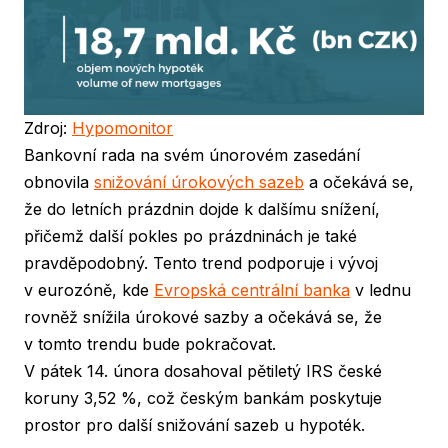
Zdroj:
Hypomonitor
Bankovní rada na svém únorovém zasedání
obnovila
snižování úrokových sazeb
a očekává se,
že do letních prázdnin dojde k dalšímu snížení,
přičemž další pokles po prázdninách je také
pravděpodobný. Tento trend podporuje i vývoj
v eurozóně, kde
Evropská centrální banka
v lednu
rovněž snížila úrokové sazby a očekává se, že
v tomto trendu bude pokračovat.
V pátek 14. února dosahoval pětiletý IRS české
koruny 3,52 %, což českým bankám poskytuje
prostor pro další snižování sazeb u hypoték.