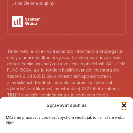
Jsme členem skupiny:
Tento web je určen výhradně pro informační a propagační
účely a není nabídkou či výzvou k investování, investičním
doporučením ani analýzou investičních příležitostí. SALUTEM
FUND SICAV, a.s. je fondem kvalifikovaných investorů dle
zákona č. 240/2013 Sb. o investičních společnostech
a investičních fondech, jeho akcionářem se může stát
výhradně kvalifikovaný investor dle § 272 tohoto zákona.
TILLER investiční společnost a.s. je správcem fondů
kvalifikovaných investorů dle zákona 240/2013 Sb. a jejich
Spravovat souhlas
akcionářem nebo podílníkem se může stát kvalifikovaný
investor dle paragrafu 272 tohoto zákona. Sdělení klíčových
Můžeme pracovat s cookies, abychom věděli, jak to na našem webu
informací fondu (KID) je k dispozici
žije?
www.tillerfunds.cz/cs/informacni-povinnost
.
V listinné podobě lze uvedené informace získat v sídle