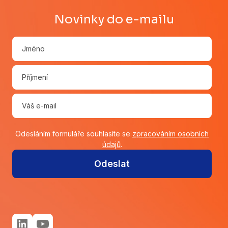
Novinky do e-mailu
Odesláním formuláře souhlasíte se
zpracováním osobních
údajů
.
Odeslat