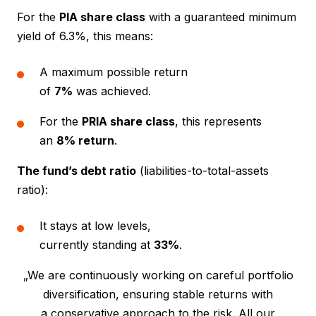
For the
PIA share class
with a guaranteed minimum
yield of 6.3%, this means:
A maximum possible return
of
7%
was achieved.
For the
PRIA share class
, this represents
an
8% return
.
The fund’s debt ratio
(liabilities-to-total-assets
ratio):
It stays at low levels,
currently standing at
33%
.
„We are continuously working on careful portfolio
diversification, ensuring stable returns with
a conservative approach to the risk. All our