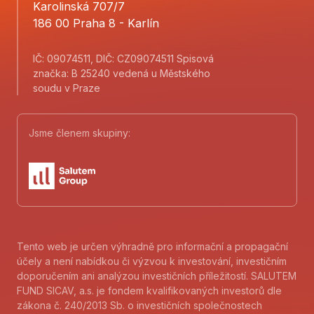
Karolinská 707/7
186 00 Praha 8 - Karlín
IČ: 09074511, DIČ: CZ09074511 Spisová
značka: B 25240 vedená u Městského
soudu v Praze
Jsme členem skupiny:
Tento web je určen výhradně pro informační a propagační
účely a není nabídkou či výzvou k investování, investičním
doporučením ani analýzou investičních příležitostí. SALUTEM
FUND SICAV, a.s. je fondem kvalifikovaných investorů dle
zákona č. 240/2013 Sb. o investičních společnostech