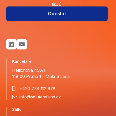
údajů
.
Odeslat
Kanceláře
Hellichova 458/1
118 00 Praha 1 - Malá Strana
+420 778 112 978
info@salutemfund.cz
Sídlo