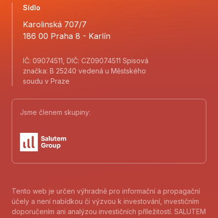
Sídlo
Karolinská 707/7
186 00 Praha 8 - Karlín
IČ: 09074511, DIČ: CZ09074511 Spisová
značka: B 25240 vedená u Městského
soudu v Praze
Jsme členem skupiny:
Tento web je určen výhradně pro informační a propagační
účely a není nabídkou či výzvou k investování, investičním
doporučením ani analýzou investičních příležitostí. SALUTEM