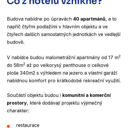
Co z hotelu vznikne?
Budova nabídne po úpravách
40 apartmánů
, a to
napříč čtyřmi podlažími v hlavním objektu a ve
čtyřech dalších samostatných jednotkách ve vedlejší
budově.
2
V nabídce budou malometrážní apartmány od 17 m
2
do 58m
až po velkorysý penthouse o celkové
ploše 340m2 s výhledem na jezero a vlastní garáží
nabídnou komfort pro krátkodobé rekreační využití.
Součástí objektu budou i
komunitní a komerční
prostory
, které dodávají projektu výjimečný
charakter:
restaurace