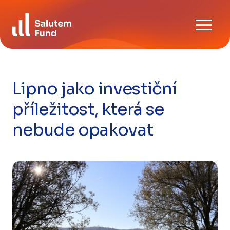
Skip
Ke stažení
to
content
FAQ
Kontaktujte nás
Lipno jako investiční
příležitost, která se
CZ
EN
nebude opakovat