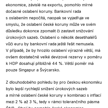
ekonomice, závislé na exportu, pomohlo mírné
dočasné oslabení koruny. Bankovní rada
s oslabením nepočítá, naopak se vyjadřuje ve
smyslu, že oslabení české koruny může ve svém
důsledku dokonce zpomalit či zastavit snižování
úrokových sazeb. Oslabení o několik desetihaléřů
vůči euru by bankovní rada ještě řešit nemusela.
V případě, že by hrozilo oslabení výrazně větší, má
ovšem dostatečně velké devizové rezervy v poměru
k HDP dosahují přibližně 44 %. Větší poměr má
pouze Singapur a Švýcarsko.
Z dlouhodobého pohledu by pro českou ekonomiku
bylo lepší rychlejší snížení úrokových sazeb
a mírné oslabení české koruny v kombinaci s inflací
mezi 2 % až 3 %, tedy v rámci tolerančního pásma