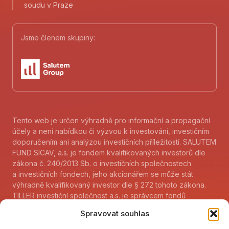
soudu v Praze
Jsme členem skupiny:
Tento web je určen výhradně pro informační a propagační
účely a není nabídkou či výzvou k investování, investičním
doporučením ani analýzou investičních příležitostí. SALUTEM
FUND SICAV, a.s. je fondem kvalifikovaných investorů dle
zákona č. 240/2013 Sb. o investičních společnostech
a investičních fondech, jeho akcionářem se může stát
výhradně kvalifikovaný investor dle § 272 tohoto zákona.
TILLER investiční společnost a.s. je správcem fondů
kvalifikovaných investorů dle zákona 240/2013 Sb. a jejich
Spravovat souhlas
akcionářem nebo podílníkem se může stát kvalifikovaný
investor dle paragrafu 272 tohoto zákona. Sdělení klíčových