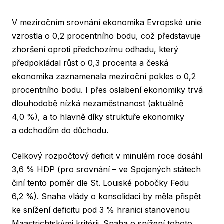
V meziročním srovnání ekonomika Evropské unie
vzrostla o 0,2 procentního bodu, což představuje
zhoršení oproti předchozímu odhadu, který
předpokládal růst o 0,3 procenta a česká
ekonomika zaznamenala meziroční pokles o 0,2
procentního bodu. I přes oslabení ekonomiky trvá
dlouhodobě nízká nezaměstnanost (aktuálně
4,0 %), a to hlavně díky struktuře ekonomiky
a odchodům do důchodu.
Celkový rozpočtový deficit v minulém roce dosáhl
3,6 % HDP (pro srovnání – ve Spojených státech
činí tento poměr dle St. Louiské pobočky Fedu
6,2 %). Snaha vlády o konsolidaci by měla přispět
ke snížení deficitu pod 3 % hranici stanovenou
Maastrichtskými kritérii. Snaha o snížení tohoto