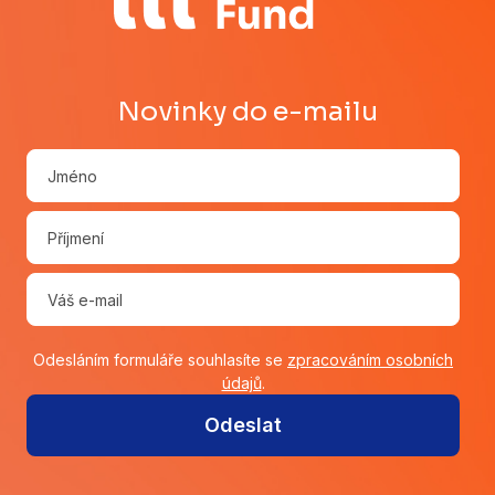
Novinky do e-mailu
Odesláním formuláře souhlasíte se
zpracováním osobních
údajů
.
Odeslat