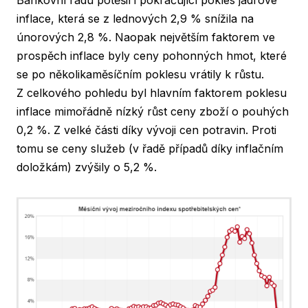
Bankovní radu potěšil i pokračující pokles jádrové
inflace, která se z lednových 2,9 % snížila na
únorových 2,8 %. Naopak největším faktorem ve
prospěch inflace byly ceny pohonných hmot, které
se po několikaměsíčním poklesu vrátily k růstu.
Z celkového pohledu byl hlavním faktorem poklesu
inflace mimořádně nízký růst ceny zboží o pouhých
0,2 %. Z velké části díky vývoji cen potravin. Proti
tomu se ceny služeb (v řadě případů díky inflačním
doložkám) zvýšily o 5,2 %.