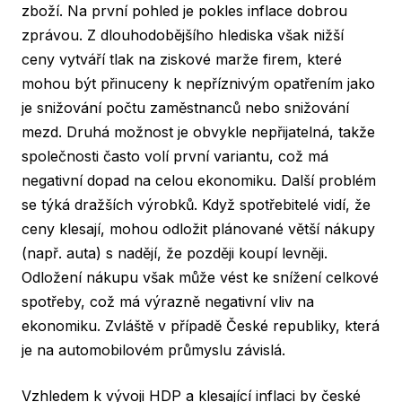
zboží. Na první pohled je pokles inflace dobrou
zprávou. Z dlouhodobějšího hlediska však nižší
ceny vytváří tlak na ziskové marže firem, které
mohou být přinuceny k nepříznivým opatřením jako
je snižování počtu zaměstnanců nebo snižování
mezd. Druhá možnost je obvykle nepřijatelná, takže
společnosti často volí první variantu, což má
negativní dopad na celou ekonomiku. Další problém
se týká dražších výrobků. Když spotřebitelé vidí, že
ceny klesají, mohou odložit plánované větší nákupy
(např. auta) s nadějí, že později koupí levněji.
Odložení nákupu však může vést ke snížení celkové
spotřeby, což má výrazně negativní vliv na
ekonomiku. Zvláště v případě České republiky, která
je na automobilovém průmyslu závislá.
Vzhledem k vývoji HDP a klesající inflaci by české