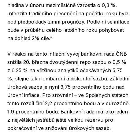
hladina v únoru meziměsíčně vzrostla o 0,3 %.
Intenzita tradičního přecenění na počátku roku byla
pod předpoklady zimní prognózy. Podle ní se inflace
bude v průběhu celého letošního roku pohybovat
na dohled 2% cíle.“
V reakci na tento inflační vývoj bankovní rada ČNB
snížila 20. března dvoutýdenní repo sazbu o 0,5 %
z 6,25 % na většinou analytiků očekávaných 5,75
%, stejně tak i lombardní a diskontní sazbu. Základní
úroková sazba je nyní 3,75 procentního bodu nad
úrovní inflace. Pro srovnání – ve Spojených státech
tento rozdíl činí 2,2 procentního bodu a v eurozóně
1,9 procentního bodu. Bankovní rada má jako jeden
z největších jestřábů ještě velkou rezervu pro
pokračování ve snižování úrokových sazeb.