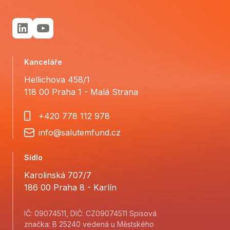
Kanceláře
Hellichova 458/1
118 00 Praha 1 - Malá Strana
+420 778 112 978
info@salutemfund.cz
Sídlo
Karolinská 707/7
186 00 Praha 8 - Karlín
IČ: 09074511, DIČ: CZ09074511 Spisová
značka: B 25240 vedená u Městského