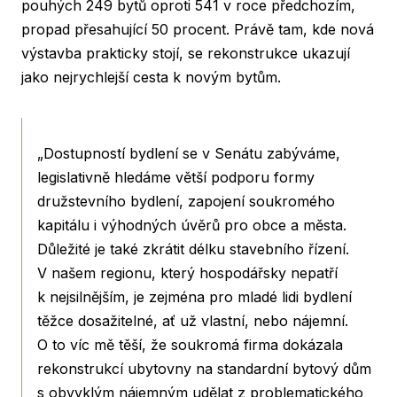
pouhých 249 bytů oproti 541 v roce předchozím,
propad přesahující 50 procent. Právě tam, kde nová
výstavba prakticky stojí, se rekonstrukce ukazují
jako nejrychlejší cesta k novým bytům.
„Dostupností bydlení se v Senátu zabýváme,
legislativně hledáme větší podporu formy
družstevního bydlení, zapojení soukromého
kapitálu i výhodných úvěrů pro obce a města.
Důležité je také zkrátit délku stavebního řízení.
V našem regionu, který hospodářsky nepatří
k nejsilnějším, je zejména pro mladé lidi bydlení
těžce dosažitelné, ať už vlastní, nebo nájemní.
O to víc mě těší, že soukromá firma dokázala
rekonstrukcí ubytovny na standardní bytový dům
s obvyklým nájemným udělat z problematického