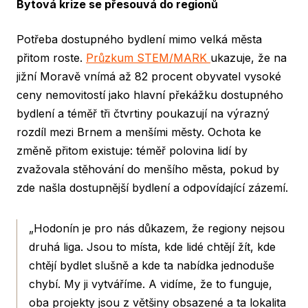
Bytová krize se přesouvá do regionů
Potřeba dostupného bydlení mimo velká města
přitom roste.
Průzkum STEM/MARK
ukazuje, že na
jižní Moravě vnímá až 82 procent obyvatel vysoké
ceny nemovitostí jako hlavní překážku dostupného
bydlení a téměř tři čtvrtiny poukazují na výrazný
rozdíl mezi Brnem a menšími městy. Ochota ke
změně přitom existuje: téměř polovina lidí by
zvažovala stěhování do menšího města, pokud by
zde našla dostupnější bydlení a odpovídající zázemí.
„Hodonín je pro nás důkazem, že regiony nejsou
druhá liga. Jsou to místa, kde lidé chtějí žít, kde
chtějí bydlet slušně a kde ta nabídka jednoduše
chybí. My ji vytváříme. A vidíme, že to funguje,
oba projekty jsou z většiny obsazené a ta lokalita