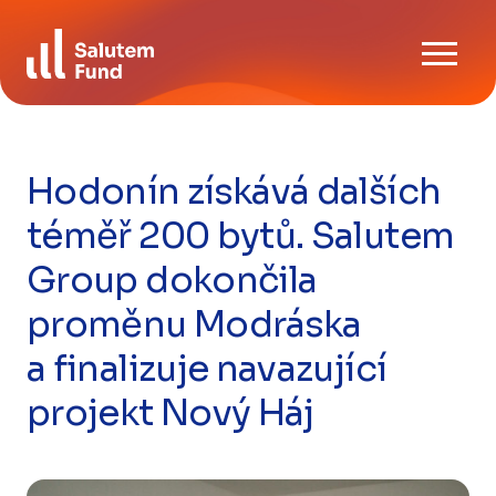
Skip
Ke stažení
to
content
FAQ
Kontaktujte nás
Hodonín získává dalších
téměř 200 bytů. Salutem
CZ
EN
Group dokončila
proměnu Modráska
a finalizuje navazující
projekt Nový Háj