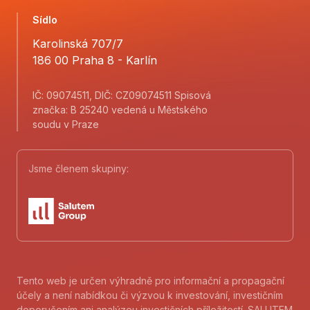
Sídlo
Karolinská 707/7
186 00 Praha 8 - Karlín
IČ: 09074511, DIČ: CZ09074511 Spisová
značka: B 25240 vedená u Městského
soudu v Praze
Jsme členem skupiny:
Tento web je určen výhradně pro informační a propagační
účely a není nabídkou či výzvou k investování, investičním
doporučením ani analýzou investičních příležitostí. SALUTEM