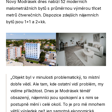
Nový Modrásek dnes nabízí 52 moderních
malometrážních bytů s průměrnou výměrou třicet
metrů čtverečních. Dispozice zdejších nájemních
bytů jsou 1+1 a 2+kk.
„Objekt byl v minulosti problematický, to místní
dobře vědí. Ale tam, kde ostatní vidí problém, my
vidíme příležitost. Dnes je Modrásek téměř
obsazený, nájemníci jsou spokojení a s nimi se
postupně mění i celé okolí. To je pro mě mnohem
větší výsledek než jen samotná ekonomická