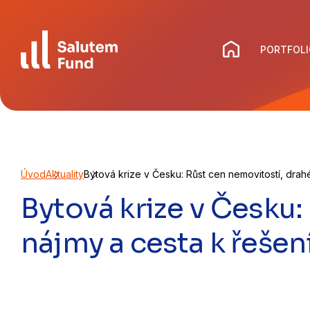
Skip
to
content
PORTFOLI
Úvod
Aktuality
Bytová krize v Česku: Růst cen nemovitostí, drah
Bytová krize v Česku:
nájmy a cesta k řešen