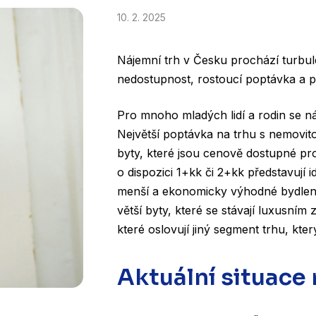
10. 2. 2025
Nájemní trh v Česku prochází turbule
nedostupnost, rostoucí poptávka a p
Pro mnoho mladých lidí a rodin se ná
Největší poptávka na trhu s nemovit
byty, které jsou cenově dostupné pro 
o dispozici 1+kk či 2+kk představují id
menší a ekonomicky výhodné bydlení
větší byty, které se stávají luxusním
které oslovují jiný segment trhu, kter
Aktuální situace