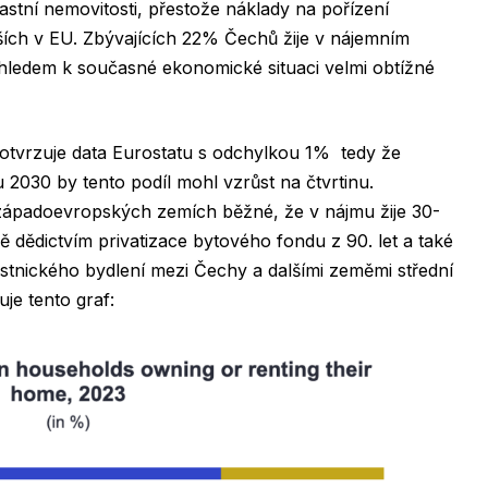
stní nemovitosti, přestože náklady na pořízení
šších v EU. Zbývajících 22% Čechů žije v nájemním
zhledem k současné ekonomické situaci velmi obtížné
tvrzuje data Eurostatu s odchylkou 1% tedy že
u 2030 by tento podíl mohl vzrůst na čtvrtinu.
západoevropských zemích běžné, že v nájmu žije 30-
ě dědictvím privatizace bytového fondu z 90. let a také
stnického bydlení mezi Čechy a dalšími zeměmi střední
je tento graf: