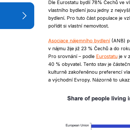
Dle Eurostatu bydlí 78% Čechů ve vla
vlastního bydlení jsou jedny z nejvy
bydlení. Pro tuto část populace je v
pořídit si vlastní nemovitost.
Asociace nájemního bydlení
(ANB) po
v nájmu žije již 23 % Čechů a do rok
Pro srovnání – podle
Eurostatu
je v 
40 % obyvatel. Tento stav je částečn
kulturně zakořeněnou preferencí vla
a východní Evropy. Názorně to ukazu