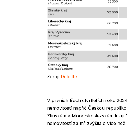
Zdroj:
Deloitte
V prvních třech čtvrtletích roku 202
nemovitostí napříč Českou republiko
Zlínském a Moravskoslezském kraji. 
nemovitostí za m² zvýšila o více ne