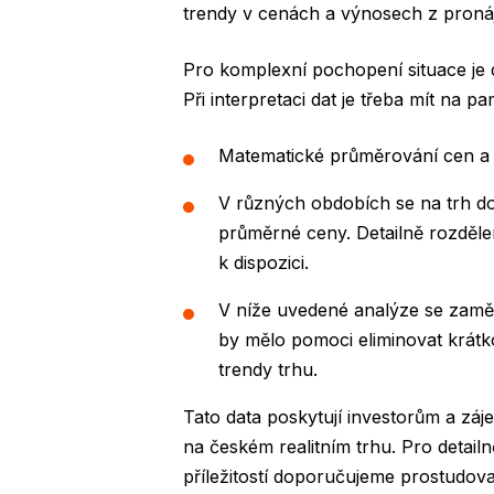
trendy v cenách a výnosech z proná
Pro komplexní pochopení situace je d
Při interpretaci dat je třeba mít na pa
Matematické průměrování cen a st
V různých obdobích se na trh dos
průměrné ceny. Detailně rozděle
k dispozici.
V níže uvedené analýze se zamě
by mělo pomoci eliminovat krátk
trendy trhu.
Tato data poskytují investorům a záj
na českém realitním trhu. Pro detailn
příležitostí doporučujeme prostudova