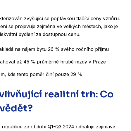
kterizován zvyšující se poptávkou tlačící ceny vzhůru.
ní se projevuje zejména ve velkých městech, jako je
adekvátní bydlení za dostupnou cenu.
kládá na nájem bytu 26 % svého ročního příjmu
sahovat až 45 % průměrné hrubé mzdy v Praze
em, kde tento poměr činí pouze 29 %
livňující realitní trh: Co
 vědět?
 republice za období Q1-Q3 2024 odhaluje zajímavé