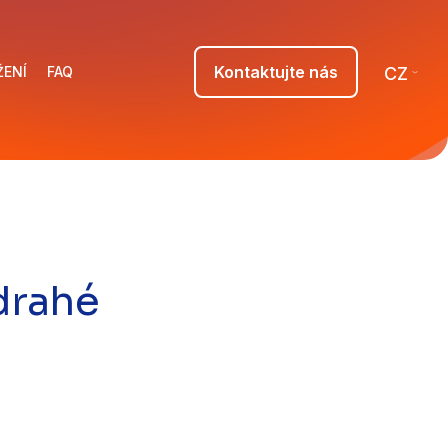
Kontaktujte nás
ŽENÍ
FAQ
CZ
 drahé