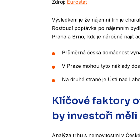
Zdroj:
Eurostat
Výsledkem je že nájemní trh je chara
Rostoucí poptávka po nájemním bydle
Praha a Brno, kde je náročné najít 
Průměrná česká domácnost vyna
V Praze mohou tyto náklady do
Na druhé straně je Ústí nad Lab
Klíčové faktory ov
by investoři měli
Analýza trhu s nemovitostmi v České