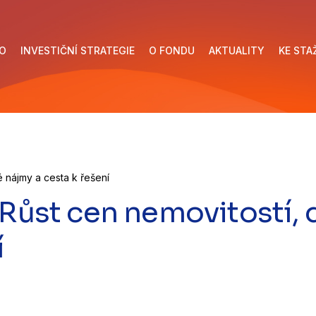
O
INVESTIČNÍ STRATEGIE
O FONDU
AKTUALITY
KE STA
é nájmy a cesta k řešení
 Růst cen nemovitostí,
í