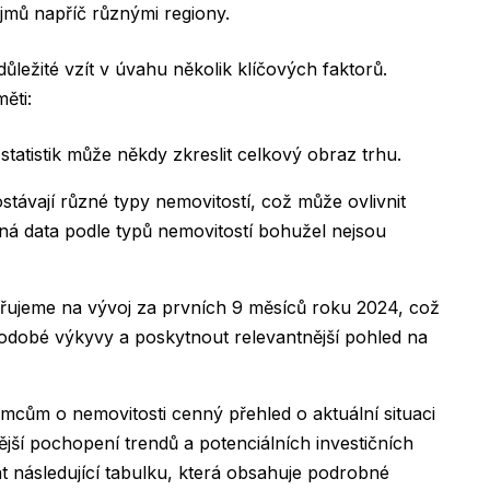
jmů napříč různými regiony.
ůležité vzít v úvahu několik klíčových faktorů.
měti:
atistik může někdy zkreslit celkový obraz trhu.
távají různé typy nemovitostí, což může ovlivnit
ná data podle typů nemovitostí bohužel nejsou
řujeme na vývoj za prvních 9 měsíců roku 2024, což
odobé výkyvy a poskytnout relevantnější pohled na
emcům o nemovitosti cenný přehled o aktuální situaci
ější pochopení trendů a potenciálních investičních
t následující tabulku, která obsahuje podrobné