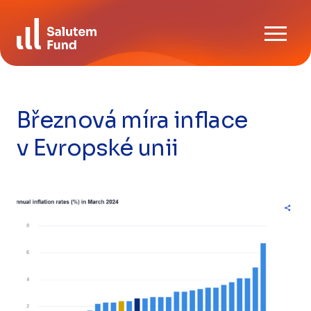
Skip
Ke stažení
to
content
FAQ
Kontaktujte nás
Březnová míra inflace
v Evropské unii
CZ
EN