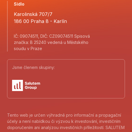
Sídlo
Karolinská 707/7
186 00 Praha 8 - Karlín
IČ: 09074511, DIČ: CZ09074511 Spisová
značka: B 25240 vedená u Městského
soudu v Praze
Jsme členem skupiny:
Tento web je určen výhradně pro informační a propagační
účely a není nabídkou či výzvou k investování, investičním
doporučením ani analýzou investičních příležitostí. SALUTEM