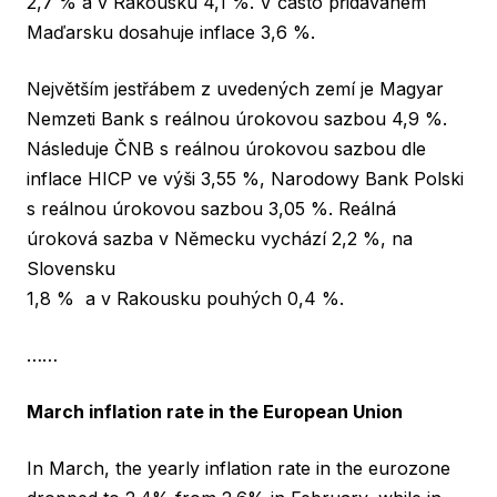
2,7 % a v Rakousku 4,1 %. V často přidávaném
Maďarsku dosahuje inflace 3,6 %.
Největším jestřábem z uvedených zemí je Magyar
Nemzeti Bank s reálnou úrokovou sazbou 4,9 %.
Následuje ČNB s reálnou úrokovou sazbou dle
inflace HICP ve výši 3,55 %, Narodowy Bank Polski
s reálnou úrokovou sazbou 3,05 %. Reálná
úroková sazba v Německu vychází 2,2 %, na
Slovensku
1,8 % a v Rakousku pouhých 0,4 %.
……
March inflation rate in the European Union
In March, the yearly inflation rate in the eurozone