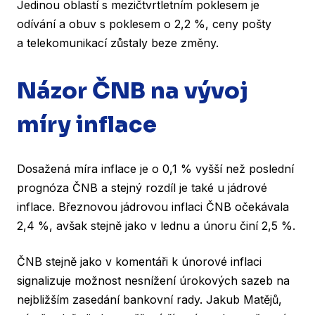
Jedinou oblastí s mezičtvrtletním poklesem je
odívání a obuv s poklesem o 2,2 %, ceny pošty
a telekomunikací zůstaly beze změny.
Názor ČNB na vývoj
míry inflace
Dosažená míra inflace je o 0,1 % vyšší než poslední
prognóza ČNB a stejný rozdíl je také u jádrové
inflace. Březnovou jádrovou inflaci ČNB očekávala
2,4 %, avšak stejně jako v lednu a únoru činí 2,5 %.
ČNB stejně jako v komentáři k únorové inflaci
signalizuje možnost nesnížení úrokových sazeb na
nejbližším zasedání bankovní rady. Jakub Matějů,