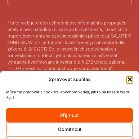
Tento web je určen výhradně pro informační a propagační
účely a není nabídkou či výzvou k investování, investičním
doporučením ani analýzou investičních příležitostí. SALUTEM
FUND SICAV, a.s. je fondem kvalifikovaných investorů dle
zákona č. 240/2013 Sb. o investičních společnostech
a investičních fondech, jeho akcionářem se může stát
výhradně kvalifikovaný investor dle § 272 tohoto zákona.
TILLER investiční společnost a.s. je správcem fondů
kvalifikovaných investorů dle zákona 240/2013 Sb. a jejich
Spravovat souhlas
akcionářem nebo podílníkem se může stát kvalifikovaný
investor dle paragrafu 272 tohoto zákona. Sdělení klíčových
Můžeme pracovat s cookies, abychom věděli, jak to na našem webu
informací fondu (KID) je k dispozici
žije?
www.tillerfunds.cz/cs/informacni-povinnost
.
V listinné podobě lze uvedené informace získat v sídle
společnosti TILLER investiční společnost a.s., Karolinská
Přijmout
707/7, 186 00 Praha 8 – Karlín. Další důležité informace pro
investory na:
www.tillerfunds.cz/cs/dulezite-informace
.
Odmítnout