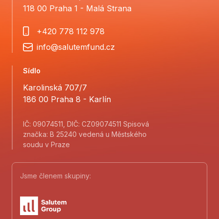
118 00 Praha 1 - Malá Strana
+420 778 112 978
info@salutemfund.cz
Sídlo
Karolinská 707/7
186 00 Praha 8 - Karlín
IČ: 09074511, DIČ: CZ09074511 Spisová
značka: B 25240 vedená u Městského
soudu v Praze
Jsme členem skupiny: