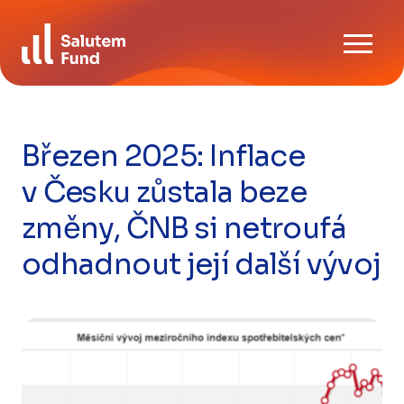
Skip
Ke stažení
to
content
FAQ
Kontaktujte nás
Březen 2025: Inflace
v Česku zůstala beze
CZ
EN
změny, ČNB si netroufá
odhadnout její další vývoj