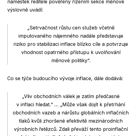
náměstek ředitele pověřený řízením sekce měnové
výslovně uvádí:
„Setrvačnost růstu cen služeb včetně
imputovaného nájemného nadále představuje
riziko pro stabilizaci inflace blízko cíle a potvrzuje
vhodnost opatrného přístupu k uvolňování
měnové politiky“.
Co se týče budoucího vývoje inflace, dále dodává:
„Vliv obchodních válek je zatím předčasné
v inflaci hledat.“ … „Může však dojít k přetrhání
obchodních vazeb a nárůstu globálních inflačních
tlaků kvůli zhoršené efektivitě mezinárodních
výrobních řetězců. Zdali převáží tento proinflační