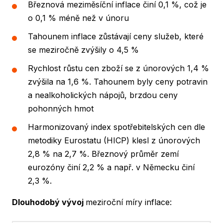
Březnová meziměsíční inflace činí 0,1 %, což je
o 0,1 % méně než v únoru
Tahounem inflace zůstávají ceny služeb, které
se meziročně zvýšily o 4,5 %
Rychlost růstu cen zboží se z únorových 1,4 %
zvýšila na 1,6 %. Tahounem byly ceny potravin
a nealkoholických nápojů, brzdou ceny
pohonných hmot
Harmonizovaný index spotřebitelských cen dle
metodiky Eurostatu (HICP) klesl z únorových
2,8 % na 2,7 %. Březnový průměr zemí
eurozóny činí 2,2 % a např. v Německu činí
2,3 %.
Dlouhodobý vývoj
meziroční míry inflace: