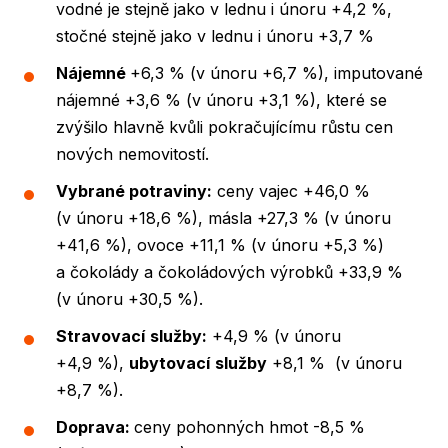
vodné je stejně jako v lednu i únoru +4,2 %,
stočné stejně jako v lednu i únoru +3,7 %
Nájemné
+6,3 % (v únoru +6,7 %), imputované
nájemné +3,6 % (v únoru +3,1 %), které se
zvýšilo hlavně kvůli pokračujícímu růstu cen
nových nemovitostí.
Vybrané potraviny:
ceny vajec +46,0 %
(v únoru +18,6 %), másla +27,3 % (v únoru
+41,6 %), ovoce +11,1 % (v únoru +5,3 %)
a čokolády a čokoládových výrobků +33,9 %
(v únoru +30,5 %).
Stravovací
služby:
+4,9 % (v únoru
+4,9 %),
ubytovací
služby
+8,1 % (v únoru
+8,7 %).
Doprava:
ceny pohonných hmot -8,5 %